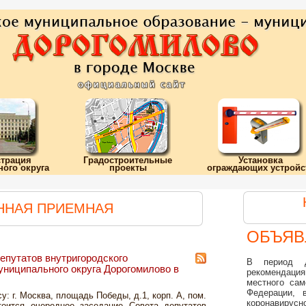
трация
Градостроительные
Установка
ого округа
проекты
ограждающих устройс
ННАЯ ПРИЕМНАЯ
ОБЪЯВ
епутатов внутригородского
В период д
униципального округа Дорогомилово в
рекомендаци
местного сам
Федерации, 
у: г. Москва, площадь Победы, д.1, корп. А, пом.
коронавирусно
тоится очередное заседание Совета депутатов