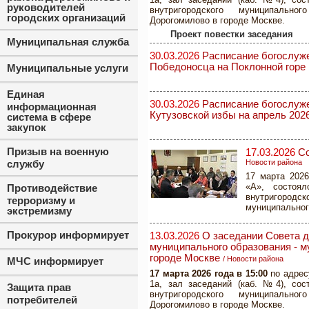
руководителей
внутригородского муниципально
городских организаций
Дорогомилово в городе Москве.
Проект повестки заседания
Муниципальная служба
30.03.2026
Расписание богослуже
Победоносца на Поклонной горе 
Муниципальные услуги
Единая
30.03.2026
Расписание богослуже
информационная
Кутузовской избы на апрель 202
система в сфере
закупок
Призыв на военную
17.03.2026
Со
службу
Новости района
17 марта 2026
«А», состоял
Противодействие
внутригоро
терроризму и
муниципальног
экстремизму
Прокурор информирует
13.03.2026
О заседании Совета д
муниципального образования - м
городе Москве
/
Новости района
МЧС информирует
17 марта 2026 года в 15:00
по адрес
1а, зал заседаний (каб. №4), сос
Защита прав
внутригородского муниципально
потребителей
Дорогомилово в городе Москве.