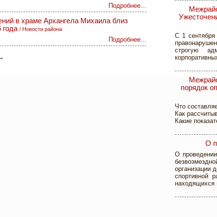
Подробнее...
Межрайо
Ужесточени
ний в храме Архангела Михаила близ
6 года
/
Новости района
С 1 сентября
Подробнее...
правонарушен
строгую ад
→
корпоративных
Межрайо
порядок о
Что составля
Как рассчиты
Какие показат
О п
О проведении
безвозмездно
организации д
спортивной 
находящихся 