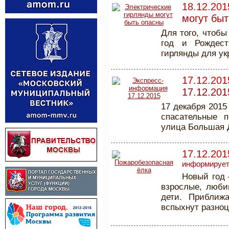
18.12.201
могут бы
Для того, чтоб
год и Рождест
гирлянды для ук
17.12.201
17.12.201
17 декабря 2015
спасательные п
улица Большая Д
17.12.201
информируе
Новый год 
взрослые, люби
дети. Приближ
вспыхнут разноц