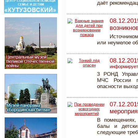
даёт рекоменда
08.12.201
возникно
Источником
или неумелое об
08.12.201
информируе
3 РОНД Управл
МЧС России п
опасности выход
07.12.201
мероприя
В помещениях, 
балы и детски
следующие треб