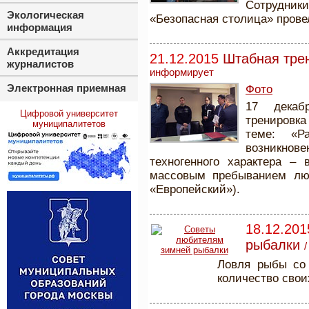
Сотрудник
Экологическая
«Безопасная столица» прове
информация
Аккредитация
21.12.2015
Штабная трен
журналистов
информирует
Электронная приемная
Фото
17 декаб
Цифровой университет
тренировк
муниципалитетов
теме: «
возникно
техногенного характера – 
массовым пребыванием люд
«Европейский»).
18.12.201
рыбалки
Ловля рыбы со 
количество свои