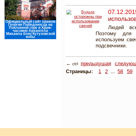
07.12.201
использо
Официальный сайт храмов
Георгия Победоносца на
Людей все
Поклонной горе и Храм-
часовня Архангела
Поэтому для
Михаила близ Кутузовской
избы
используем све
подсвечники.
←
предыдущая
следую
ctrl
Страницы:
1
2
...
58
59