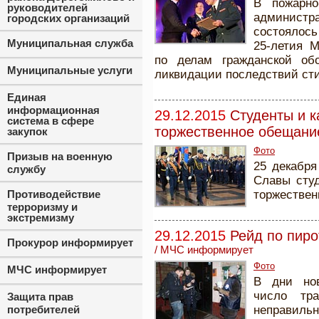
В пожарно
руководителей
админист
городских организаций
состоялось
Муниципальная служба
25-летия 
по делам гражданской об
Муниципальные услуги
ликвидации последствий ст
Единая
информационная
29.12.2015
Студенты и 
система в сфере
торжественное обещани
закупок
Фото
Призыв на военную
25 декабря
службу
Славы сту
Противодействие
торжествен
терроризму и
экстремизму
29.12.2015
Рейд по пиро
Прокурор информирует
/
МЧС информирует
Фото
МЧС информирует
В дни нов
число тр
Защита прав
потребителей
неправиль