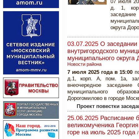
07 июля 20
д. 1, кор
заседание 
муниципаль
округа Дор
03.07.2025
О заседании 
внутригородского муниц
муниципального округа 
Новости района
7 июля 2025 года в 15:00
п
д.1, корп. А, пом. 1а, з
внеочередное заседание С
муниципального образо
Дорогомилово в городе Моск
Проект повестки заседа
25.06.2025
Расписание б
великомученика Георги
горе на июль 2025 года