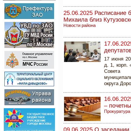
25.06.2025
Расписание б
Михаила близ Кутузовск
Новости района
17.06.202
депутато
17 июня 20
д. 1, корп
Совета 
муниципаль
округа Дор
16.06.202
– почетн
Прокуратура
09.06.2025
О заседании 