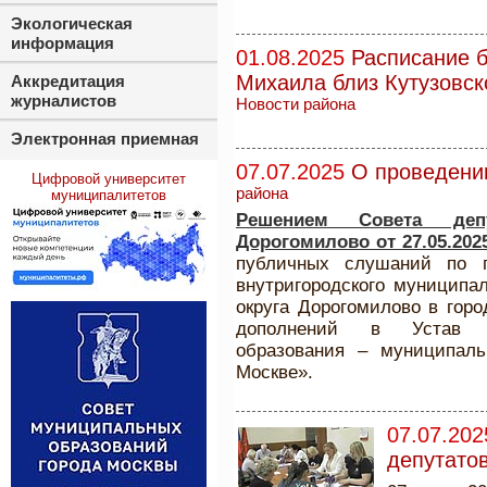
Экологическая
информация
01.08.2025
Расписание б
Михаила близ Кутузовск
Аккредитация
журналистов
Новости района
Электронная приемная
07.07.2025
О проведени
Цифровой университет
района
муниципалитетов
Решением Совета депу
Дорогомилово от 27.05.202
публичных слушаний по п
внутригородского муниципал
округа Дорогомилово в гор
дополнений в Устав вн
образования – муниципаль
Москве».
07.07.202
депутато