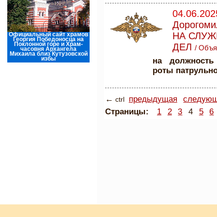
04.06.202
Дорогоми
НА СЛУЖ
Официальный сайт храмов
Георгия Победоносца на
Поклонной горе и Храм-
ДЕЛ
/
Объя
часовня Архангела
Михаила близ Кутузовской
избы
на должность
роты патрульн
←
предыдущая
следую
ctrl
Страницы:
1
2
3
4
5
6