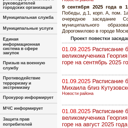
руководителей
9 сентября 2025 года в 
городских организаций
Победы, д.1, корп. А, пом. 1
Муниципальная служба
очередное заседание Со
муниципального образо
Муниципальные услуги
Дорогомилово в городе Моск
Проект повестки заседа
Единая
информационная
система в сфере
01.09.2025
Расписание б
закупок
великомученика Георги
горе на сентябрь 2025 г
Призыв на военную
службу
Противодействие
01.09.2025
Расписание б
терроризму и
Михаила близ Кутузовск
экстремизму
Новости района
Прокурор информирует
МЧС информирует
01.08.2025
Расписание б
великомученика Георги
Защита прав
горе на август 2025 год
потребителей