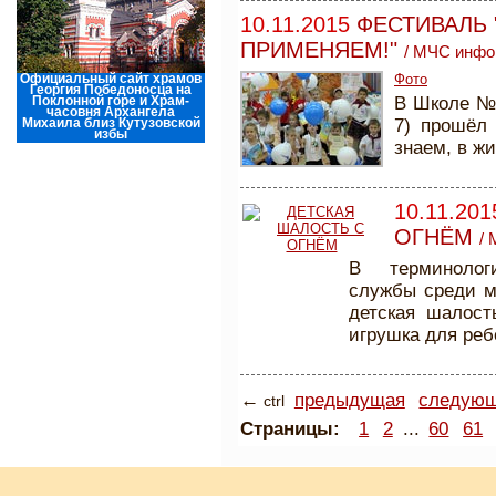
10.11.2015
ФЕСТИВАЛЬ 
ПРИМЕНЯЕМ!"
/
МЧС инфо
Официальный сайт храмов
Фото
Георгия Победоносца на
Поклонной горе и Храм-
В Школе №
часовня Архангела
Михаила близ Кутузовской
7) прошёл
избы
знаем, в ж
10.11.201
ОГНЁМ
/
В терминолог
службы среди м
детская шалост
игрушка для реб
←
предыдущая
следую
ctrl
Страницы:
1
2
...
60
61