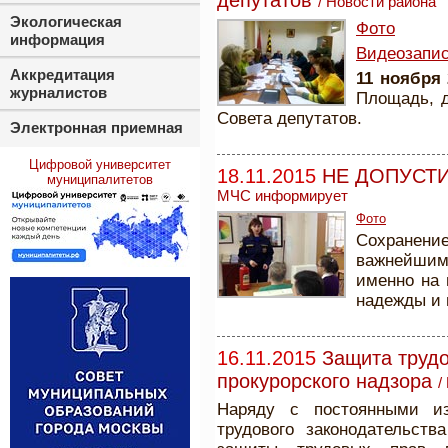
депутатов
/
Новости района
Экологическая
Фото
информация
Видеозапис
Аккредитация
11 ноября 
журналистов
Площадь, д
Совета депутатов.
Электронная приемная
Цифровой университет
18.11.2015
НЕ ДОПУСТ
муниципалитетов
МЧС информирует
Фото
Сохранени
важнейшим
именно на 
надежды и 
16.11.2015
Защита труд
прокурорского надзора
/
Наряду с постоянными и
трудового законодательств