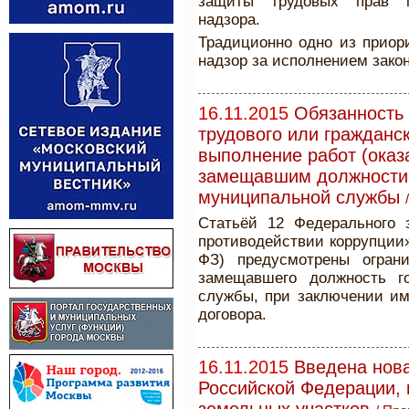
защиты трудовых прав г
надзора.
Традиционно одно из приор
надзор за исполнением закон
16.11.2015
Обязанность
трудового или гражданс
выполнение работ (оказ
замещавшим должности 
муниципальной службы
Статьёй 12 Федерального 
противодействии коррупции»
ФЗ) предусмотрены ограни
замещавшего должность г
службы, при заключении им 
договора.
16.11.2015
Введена нова
Российской Федерации,