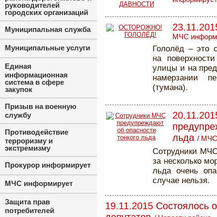
руководителей
городских организаций
23.11.201
Муниципальная служба
МЧС информ
Муниципальные услуги
Гололёд – это 
на поверхности
Единая
улицы и на пред
информационная
намерзании п
система в сфере
(тумана).
закупок
Призыв на военную
20.11.201
службу
предупре
Противодействие
льда
/
МЧС
терроризму и
экстремизму
Сотрудники МЧС
за несколько мо
Прокурор информирует
льда очень оп
случае нельзя.
МЧС информирует
Защита прав
19.11.2015
Состоялось 
потребителей