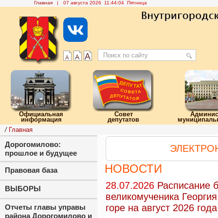
Главная
|
07 августа 2026 11:44:05 Пятница
Официальная
Совет
Админис
информация
депутатов
муниципальн
/
Главная
Дорогомилово:
ЭЛЕКТРО
прошлое и будущее
НОВОСТИ
Правовая база
28.07.2026
Расписание б
ВЫБОРЫ
великомученика Георги
горе на август 2026 год
Отчеты главы управы
района Дорогомилово и