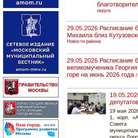
благотворите
округа
29.05.2026
Расписание б
Михаила близ Кутузовск
Новости района
29.05.2026
Расписание б
великомученика Георги
горе на июнь 2026 года
19.05.202
депутато
19 мая 202
1, корп. «
Совета 
муниципаль
округа Дор