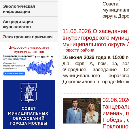
Совета 
Экологическая
муниципаль
информация
округа Дор
Аккредитация
журналистов
11.06.2026
О заседании 
Электронная приемная
внутригородского муниц
муниципального округа 
Цифровой университет
Новости района
муниципалитетов
16 июня 2026 года в 15:00
п
д.1, корп. А, пом. 1а, з
очередное заседание Со
муниципального образо
Дорогомилово в городе Моск
02.06.202
танцевал
имена», 
Победы, 
Поклонно