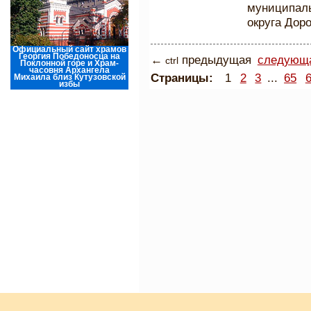
муниципаль
округа Дор
Официальный сайт храмов
Георгия Победоносца на
←
предыдущая
следующ
ctrl
Поклонной горе и Храм-
часовня Архангела
Страницы:
1
2
3
...
65
Михаила близ Кутузовской
избы