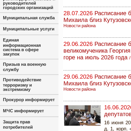
руководителей
городских организаций
28.07.2026
Расписание б
Муниципальная служба
Михаила близ Кутузовск
Новости района
Муниципальные услуги
Единая
29.06.2026
Расписание б
информационная
система в сфере
великомученика Георги
закупок
горе на июль 2026 года
Призыв на военную
службу
29.06.2026
Расписание б
Противодействие
Михаила близ Кутузовск
терроризму и
экстремизму
Новости района
Прокурор информирует
16.06.202
МЧС информирует
депутато
Защита прав
16 июня 20
потребителей
д. 1, корп