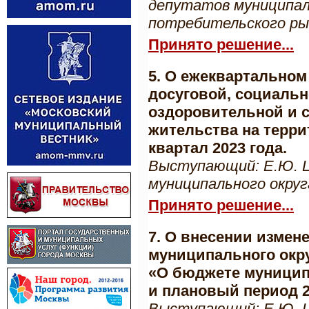
депутатов муниципал
потребительского ры
Принято решение...
5. О ежеквартальном
досуговой, социальн
оздоровительной и с
жительства на терри
квартал 2023 года.
Выступающий: Е.Ю. Ц
муниципального окру
Принято решение...
7. О внесении измен
муниципального окру
«О бюджете муниципа
и плановый период 2
Выступающий: Е.Ю. Ц