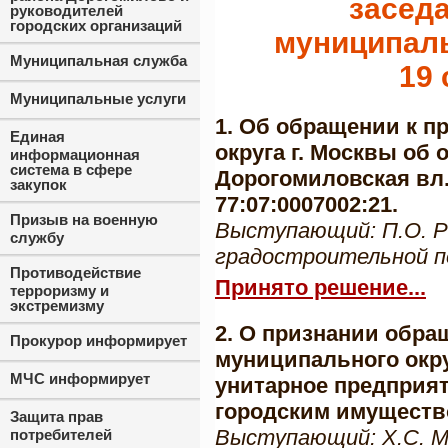
засед
руководителей
городских организаций
муниципаль
Муниципальная служба
19 
Муниципальные услуги
1. Об обращении к п
Единая
округа г. Москвы об 
информационная
система в сфере
Дорогомиловская вл.
закупок
77:07:0007002:21.
Призыв на военную
Выступающий: П.О. Ра
службу
градостроительной 
Противодействие
Принято решение...
терроризму и
экстремизму
2. О признании обра
Прокурор информирует
муниципального окр
МЧС информирует
унитарное предприя
городским имуществ
Защита прав
Выступающий: Х.С. М
потребителей