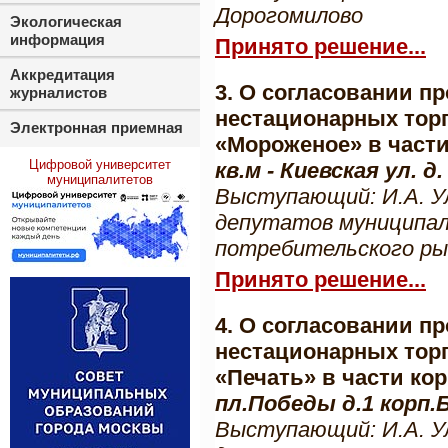
Дорогомилово
Экологическая
информация
Принято решение...
Аккредитация
3. О согласовании п
журналистов
нестационарных тор
Электронная приемная
«Мороженое» в част
Цифровой университет
кв.м - Киевская ул. д
муниципалитетов
Выступающий: И.А. У
депутатов муниципал
потребительского ры
Принято решение...
4. О согласовании п
нестационарных тор
«Печать» в части к
пл.Победы д.1 корп.
Выступающий: И.А. У