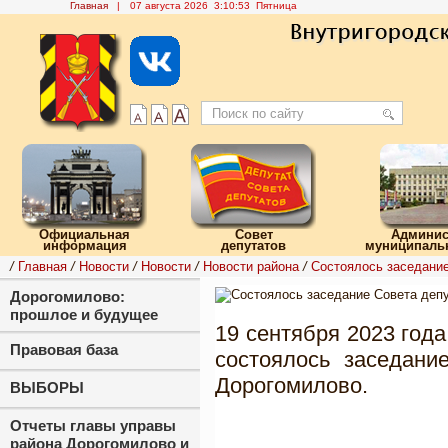
Главная
|
07 августа 2026 3:10:54 Пятница
Официальная
Совет
Админис
информация
депутатов
муниципальн
/
Главная
/
Новости
/
Новости
/
Новости района
/
Состоялось заседание
Дорогомилово:
прошлое и будущее
19 сентября 2023 года
Правовая база
состоялось заседани
Дорогомилово.
ВЫБОРЫ
Отчеты главы управы
района Дорогомилово и