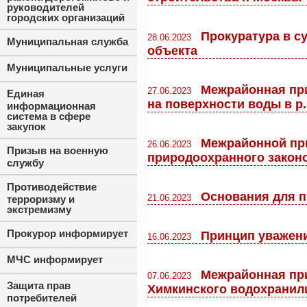
руководителей
городских организаций
Прокуратура в с
28.06.2023
Муниципальная служба
объекта
Муниципальные услуги
Межрайонная при
27.06.2023
Единая
на поверхности воды в р.
информационная
система в сфере
закупок
Межрайонной при
26.06.2023
Призыв на военную
природоохранного закон
службу
Противодействие
Основания для 
21.06.2023
терроризму и
экстремизму
Прокурор информирует
Принцип уважени
16.06.2023
МЧС информирует
Межрайонная при
07.06.2023
Защита прав
Химкинского водохрани
потребителей