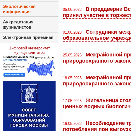
Экологическая
В преддверии В
05.06.2023
информация
принял участие в торже
Аккредитация
журналистов
Сотрудники межр
01.06.2023
Электронная приемная
образовательном учрежде
Цифровой университет
муниципалитетов
Межрайонной при
25.05.2023
природоохранного закон
Межрайонной при
18.05.2023
природоохранного законо
Жительница стол
17.05.2023
ценных водных биологиче
Несоблюдение тр
16.05.2023
потребления при выгрузк