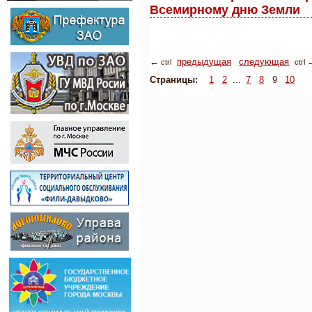
Всемирному дню Земли
предыдущая
следующая
←
ctrl
ctrl
Страницы:
1
2
...
7
8
9
10