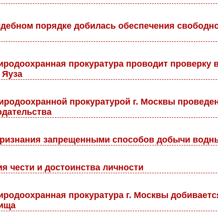
удебном порядке добилась обеспечения свободно
родоохранная прокуратура проводит проверку в
 Яуза
родоохранной прокуратурой г. Москвы проведен
одательства
признания запрещенными способов добычи водны
я чести и достоинства личности
родоохранная прокуратура г. Москвы добиваетс
лища