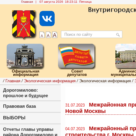
Главная
|
07 августа 2026 18:23:11 Пятница
Официальная
Совет
Админис
информация
депутатов
муниципальн
/
Главная
/
Экологическая информация
/
Экологическая информация
/
Дорогомилово:
прошлое и будущее
Межрайонная при
31.07.2023
Правовая база
Новой Москвы
ВЫБОРЫ
Межрайонный при
Отчеты главы управы
04.07.2023
строительства г. Москвы
района Дорогомилово и