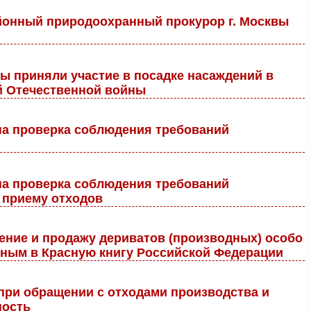
йонный природоохранный прокурор г. Москвы
ы приняли участие в посадке насаждений в
й Отечественной войны
на проверка соблюдения требований
на проверка соблюдения требований
 приему отходов
ение и продажу дериватов (производных) особо
нным в Красную книгу Российской Федерации
ри обращении с отходами производства и
ность