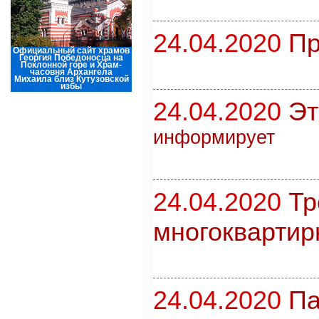
24.04.2020
Пр
Официальный сайт храмов
Георгия Победоносца на
Поклонной горе и Храм-
часовня Архангела
Михаила близ Кутузовской
избы
24.04.2020
Эт
информирует
24.04.2020
Тр
многоквартир
24.04.2020
Па