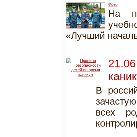
Фото
На пл
учебн
«Лучший началь
21.06
каник
В росси
зачастую
всех ро
контроли