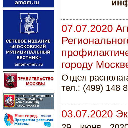
инф
07.07.2020
Аг
Региональног
профилактиче
городу Москв
Отдел располага
тел.: (499) 148 8
03.07.2020
Эк
29 июня 2020