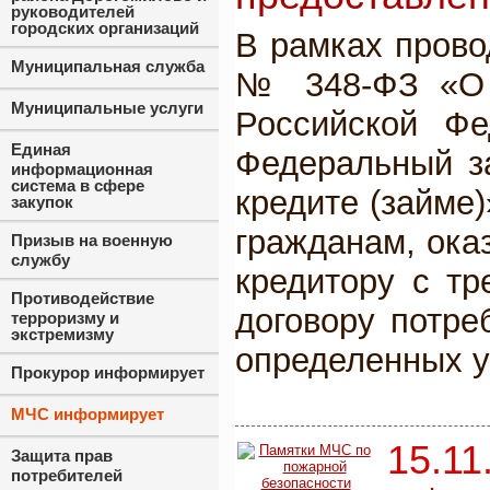
руководителей
городских организаций
В рамках прово
Муниципальная служба
№ 348-ФЗ «О в
Муниципальные услуги
Российской Фе
Единая
Федеральный з
информационная
система в сфере
кредите (займе
закупок
гражданам, ока
Призыв на военную
службу
кредитору с тр
Противодействие
договору потре
терроризму и
экстремизму
определенных у
Прокурор информирует
МЧС информирует
15.11
Защита прав
потребителей