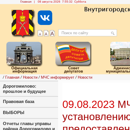
Главная
|
08 августа 2026 7:55:33 Суббота
Официальная
Совет
Админис
информация
депутатов
муниципальн
/
Главная
/
Новости
/
МЧС информирует
/
Новости
Дорогомилово:
прошлое и будущее
09.08.2023
МЧ
Правовая база
ВЫБОРЫ
установлению
Отчеты главы управы
предоставлен
района Дорогомилово и