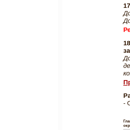
1
Д
Д
Р
1
з
Д
д
к
П
Р
- 
Гла
окр