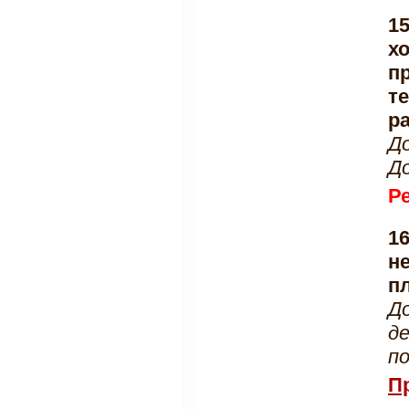
1
х
п
т
р
Д
Д
Р
1
н
п
Д
д
п
П