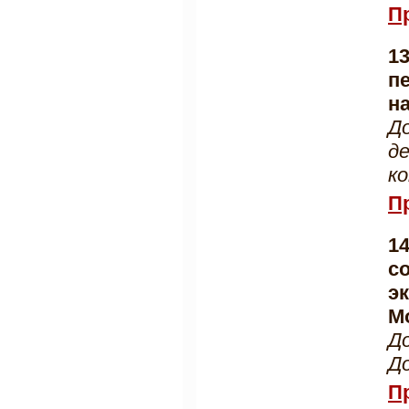
П
1
п
н
Д
д
к
П
1
с
э
М
Д
Д
П