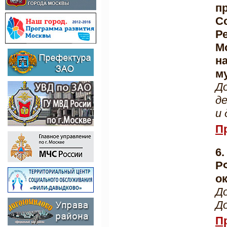
п
С
Р
М
н
м
Д
д
и
П
6
Р
ок
Д
Д
П