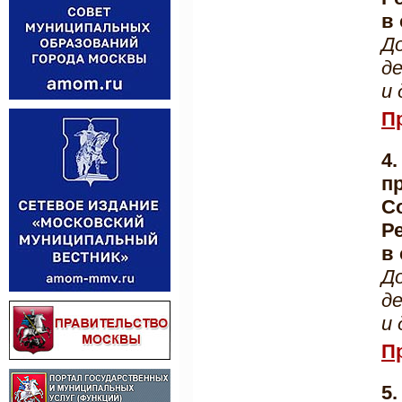
в
Д
д
и
П
4
п
С
Р
в
Д
д
и
П
5