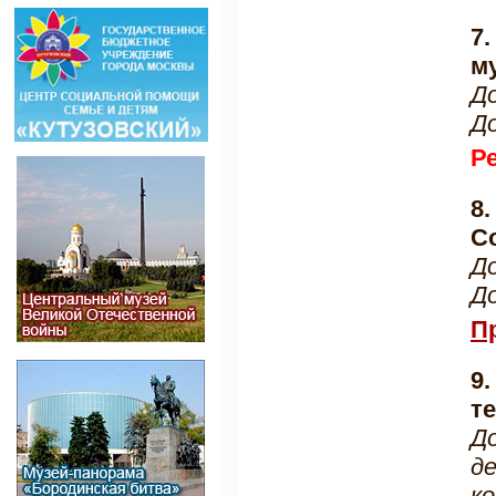
7
м
Д
Д
Р
8
С
Д
Д
П
9
те
Д
д
к