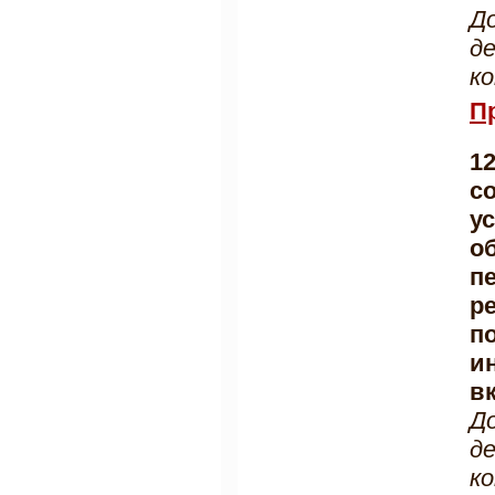
Д
д
к
П
1
с
у
о
п
р
п
и
в
Д
д
к