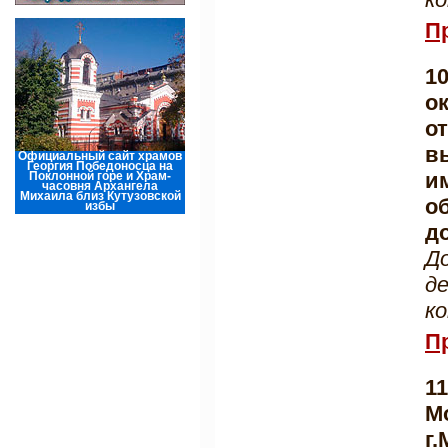
П
1
о
о
в
Официальный сайт храмов
Георгия Победоносца на
и
Поклонной горе и Храм-
часовня Архангела
Михаила близ Кутузовской
о
избы
д
Д
д
к
П
1
М
г.