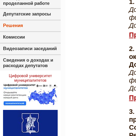
1
проделанной работе
Д
Депутатские запросы
ф
Д
Решения
П
Комиссии
2
Видеозаписи заседаний
о
Сведения о доходах и
Д
расходах депутатов
Д
Цифровой университет
ф
муниципалитетов
Д
П
3
п
С
Р