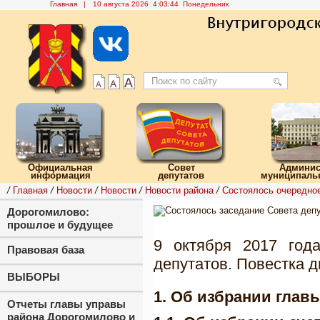
Главная
|
10 августа 2026 4:03:44 Понедельник
Официальная
Совет
Админис
информация
депутатов
муниципальн
/
Главная
/
Новости
/
Новости
/
Новости района
/
Состоялось очередное
Дорогомилово:
прошлое и будущее
9 октября 2017 год
Правовая база
депутатов. Повестка 
ВЫБОРЫ
1. Об избрании глав
Отчеты главы управы
района Дорогомилово и