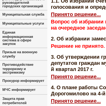
1.1. Об избрании сч
руководителей
городских организаций
голосования и опред
Принято решение...
Муниципальная служба
Вопрос об избрании 
Муниципальные услуги
на очередное заседа
Единая
информационная
2. Об избрании заме
система в сфере
закупок
Решение не принято.
Призыв на военную
3. Об утверждении г
службу
депутатов граждан м
Противодействие
й квартал 2017 г.
терроризму и
экстремизму
Принято решение...
Прокурор информирует
4. О плане работы С
МЧС информирует
Дорогомилово на 4-й 
Защита прав
Принято решение...
потребителей