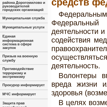
средств фе
района Дорогомилово и
руководителей
городских организаций
Федеральным
Муниципальная служба
Федеральный 
Муниципальные услуги
деятельности и
Единая
содействия ме
информационная
система в сфере
правоохраните
закупок
осуществлятьс
Призыв на военную
службу
деятельность.
Противодействие
терроризму и
Волонтеры в
экстремизму
вреда жизни и
Прокурор информирует
здоровья (возм
МЧС информирует
В целях возм
Защита прав