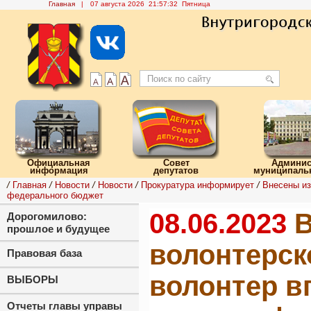
Главная
|
07 августа 2026 21:57:33 Пятница
Официальная
Совет
Админис
информация
депутатов
муниципальн
/
Главная
/
Новости
/
Новости
/
Прокуратура информирует
/
Внесены из
федерального бюджет
08.06.2023
В
Дорогомилово:
прошлое и будущее
волонтерск
Правовая база
волонтер в
ВЫБОРЫ
Отчеты главы управы