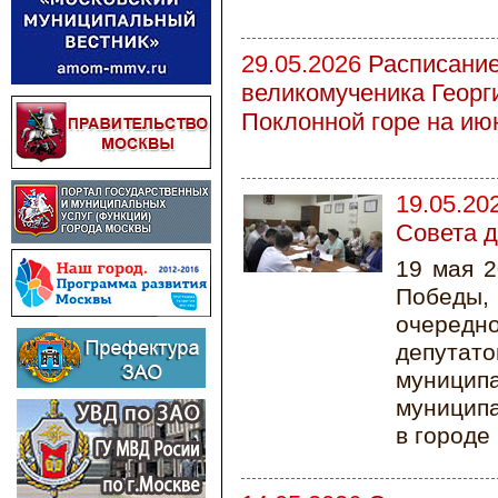
29.05.2026
Расписание
великомученика Георг
Поклонной горе на ию
19.05.20
Совета д
19 мая 2
Победы, 
очеред
депута
муници
муницип
в городе