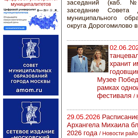
заседаний (каб. №
муниципалитетов
заседание Совета д
муниципального обр
округа Дорогомилово в
02.06.20
танцева
хранит и
годовщин
Музее Побед
рамках одно
фестиваля
/
29.05.2026
Расписание
Архангела Михаила бл
2026 года
/
Новости райо