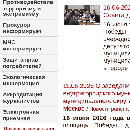
Противодействие
16.06.20
терроризму и
экстремизму
Совета д
16 июня 
Прокурор
информирует
Победы, 
очеред
МЧС
депута
информирует
муници
Защита прав
муницип
потребителей
в городе
Экологическая
информация
11.06.2026
О заседани
внутригородского мун
Аккредитация
муниципального округ
журналистов
Москве
/
Новости района
Электронная
16 июня 2026 года 
приемная
площадь Победы, д.
Цифровой университет