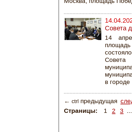
Москва, площадь Победы
14.04.20
Совета д
14 апре
площадь
состоял
Совета 
муници
муницип
в городе
←
предыдущая
сле
ctrl
Страницы:
1
2
3
..