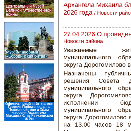
Архангела Михаила бл
2026 года
/
Новости райо
27.04.2026
О проведе
Новости района
Уважаемые жите
муниципального обр
округа Дорогомилово в
Назначены публич
решения Совета де
муниципального обр
округа Дорогомил
исполнении бюдж
Официальный сайт храмов
Георгия Победоносца на
муниципального обр
Поклонной горе и Храм-
часовня Архангела
Михаила близ Кутузовской
округа Дорогомилово 
избы
на 13.00 часов 18 м